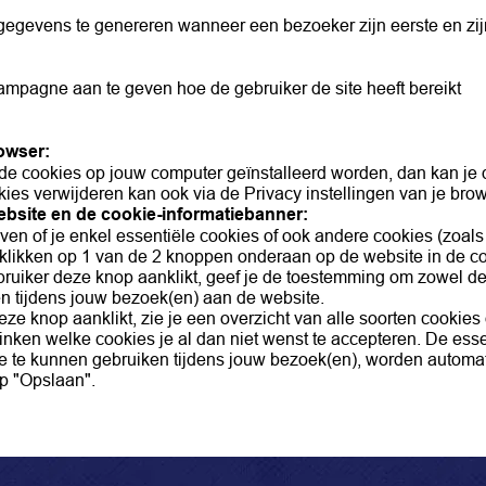
 gegevens te genereren wanneer een bezoeker zijn eerste en zi
ampagne aan te geven hoe de gebruiker de site heeft bereikt
owser:
lde cookies op jouw computer geïnstalleerd worden, dan kan je d
es verwijderen kan ook via de Privacy instellingen van je brow
ebsite en de cookie-informatiebanner:
even of je enkel essentiële cookies of ook andere cookies (zoal
e klikken op 1 van de 2 knoppen onderaan op de website in de c
ebruiker deze knop aanklikt, geef je de toestemming om zowel de
en tijdens jouw bezoek(en) aan de website.
 deze knop aanklikt, zie je een overzicht van alle soorten cookie
vinken welke cookies je al dan niet wenst te accepteren. De esse
te te kunnen gebruiken tijdens jouw bezoek(en), worden automa
op "Opslaan".